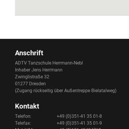
Anschrift
ADTV Tanzschule Herrmann-Nebl
Inhaber Jens Herrmann
Zwinglistraße 32
01277 Dresden
(Zugang rückseitig über Außentreppe Bielatalweg)
Kontakt
Telefon:
+49 (0)351-41 35 01-8
Telefax:
+49 (0)351-41 35 01-9