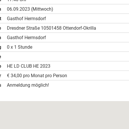
m
06.09.2023 (Mittwoch)
t
Gasthof Hermsdorf
e
Dresdner Straße 10501458 Ottendorf-Okrilla
m
Gasthof Hermsdorf
g
0 x 1 Stunde
e
b
HE LD CLUB HE 2023
r
€ 34,00 pro Monat pro Person
s
Anmeldung möglich!