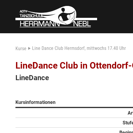
Line Dance Club Hermsdorf, mittwochs 17.40 Uhr
Kurse
LineDance Club in Ottendorf-
LineDance
Kursinformationen
Ar
Stuf
Begin