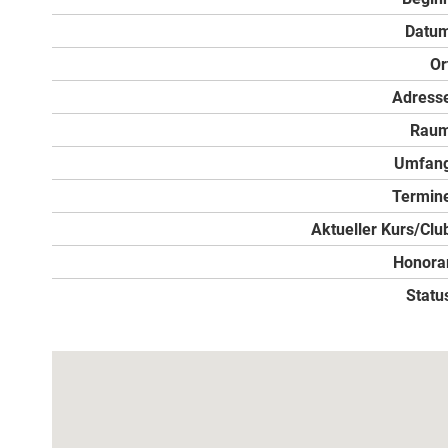
Datu
Or
Adress
Rau
Umfan
Termin
Aktueller Kurs/Clu
Honora
Statu