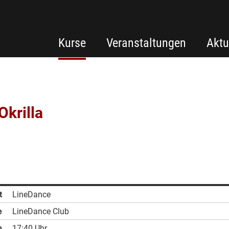
Kurse
Veranstaltungen
Aktu
Okrilla
t
LineDance
e
LineDance Club
n
17:40 Uhr