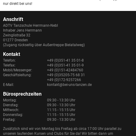
nur direkt bei uns!
Anschrift
ADTV Tanzschule Herrmann-Nebl
Inhaber Jens Herrmann
Zwinglistraße 32
01277 Dresden
(Zugang rückseitig über Außentreppe Bielatalweg)
Kontakt
Telefon:
+49 (0)351-41 35 01-8
Telefax:
+49 (0)351-41 35 01-9
Mobil/Messenger:
+49 (0)151-42484760
Geschäftsleitung:
+49 (0)35205-75 68 31
+49 (0)172-9257266
E-Mail:
kontakt@bei-uns-tanzen.de
Bürosprechzeiten
Montag:
09:30 - 13:30 Uhr
Dienstag:
09:30 - 13:30 Uhr
Mittwoch:
11:15 - 15:15 Uhr
Donnerstag:
11:15 - 15:15 Uhr
Freitag:
09:30 - 13:30 Uhr
Zusätzlich sind wir von Montag bis Freitag ab circa 17:00 Uhr parallel zu
unseren laufenden Kursen und Clubs für Sie da! Wir bitten dann um