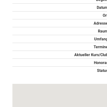
Datu
Or
Adress
Rau
Umfan
Termin
Aktueller Kurs/Clu
Honora
Statu