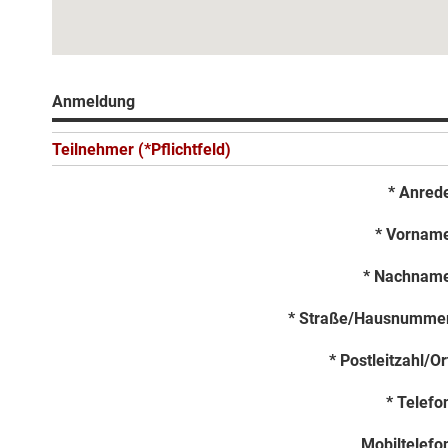
Anmeldung
Teilnehmer (*Pflichtfeld)
* Anred
* Vornam
* Nachnam
* Straße/Hausnumme
* Postleitzahl/Or
* Telefo
Mobiltelefo