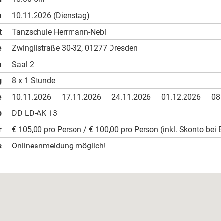
m
10.11.2026 (Dienstag)
t
Tanzschule Herrmann-Nebl
e
Zwinglistraße 30-32, 01277 Dresden
m
Saal 2
g
8 x 1 Stunde
e
10.11.2026
17.11.2026
24.11.2026
01.12.2026
08
b
DD LD-AK 13
r
€ 105,00 pro Person / € 100,00 pro Person (inkl. Skonto bei 
s
Onlineanmeldung möglich!