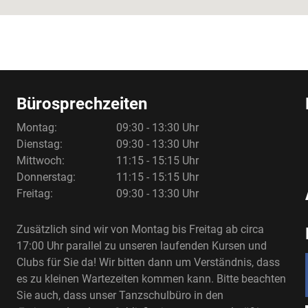
Bürosprechzeiten
Montag:
09:30 - 13:30 Uhr
Dienstag:
09:30 - 13:30 Uhr
Mittwoch:
11:15 - 15:15 Uhr
Donnerstag:
11:15 - 15:15 Uhr
Freitag:
09:30 - 13:30 Uhr
Zusätzlich sind wir von Montag bis Freitag ab circa
17:00 Uhr parallel zu unseren laufenden Kursen und
Clubs für Sie da! Wir bitten dann um Verständnis, dass
es zu kleinen Wartezeiten kommen kann. Bitte beachten
Sie auch, dass unser Tanzschulbüro in den