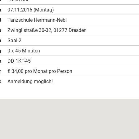
m
07.11.2016 (Montag)
t
Tanzschule Herrmann-Nebl
e
Zwinglistraße 30-32, 01277 Dresden
m
Saal 2
g
0 x 45 Minuten
b
DD 1KT-45
r
€ 34,00 pro Monat pro Person
s
Anmeldung möglich!