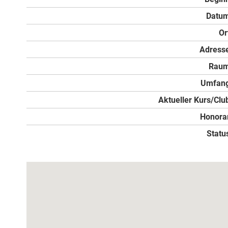
Datu
Or
Adress
Rau
Umfan
Aktueller Kurs/Clu
Honora
Statu