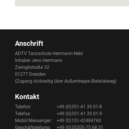
Anschrift
ADTV Tanzschule Herrmann-Nebl
Inhaber Jens Herrmann
Zwinglistraße 32
01277 Dresden
(Zugang rückseitig über Außentreppe Bielatalweg)
Kontakt
Telefon:
+49 (0)351-41 35 01-8
Telefax:
+49 (0)351-41 35 01-9
Mobil/Messenger:
+49 (0)151-42484760
Geschäftsleitung:
+49 (0)35205-75 68 31