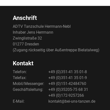
Anschrift
ADTV Tanzschule Herrmann-Nebl
Inhaber Jens Herrmann
Zwinglistraße 32
01277 Dresden
(Zugang rückseitig über Außentreppe Bielatalweg)
Kontakt
Telefon:
+49 (0)351-41 35 01-8
Telefax:
+49 (0)351-41 35 01-9
Mobil/Messenger:
+49 (0)151-42484760
Geschäftsleitung:
+49 (0)35205-75 68 31
+49 (0)172-9257266
E-Mail:
kontakt@bei-uns-tanzen.de