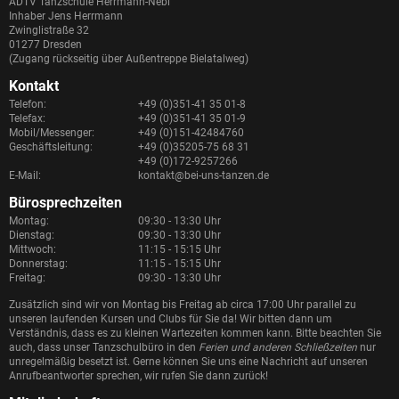
ADTV Tanzschule Herrmann-Nebl
Inhaber Jens Herrmann
Zwinglistraße 32
01277 Dresden
(Zugang rückseitig über Außentreppe Bielatalweg)
Kontakt
Telefon:
+49 (0)351-41 35 01-8
Telefax:
+49 (0)351-41 35 01-9
Mobil/Messenger:
+49 (0)151-42484760
Geschäftsleitung:
+49 (0)35205-75 68 31
+49 (0)172-9257266
E-Mail:
kontakt@bei-uns-tanzen.de
Bürosprechzeiten
Montag:
09:30 - 13:30 Uhr
Dienstag:
09:30 - 13:30 Uhr
Mittwoch:
11:15 - 15:15 Uhr
Donnerstag:
11:15 - 15:15 Uhr
Freitag:
09:30 - 13:30 Uhr
Zusätzlich sind wir von Montag bis Freitag ab circa 17:00 Uhr parallel zu
unseren laufenden Kursen und Clubs für Sie da! Wir bitten dann um
Verständnis, dass es zu kleinen Wartezeiten kommen kann. Bitte beachten Sie
auch, dass unser Tanzschulbüro in den
Ferien und anderen Schließzeiten
nur
unregelmäßig besetzt ist. Gerne können Sie uns eine Nachricht auf unseren
Anrufbeantworter sprechen, wir rufen Sie dann zurück!