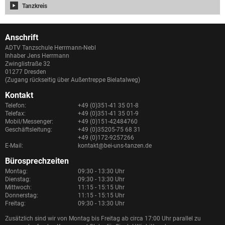
Tanzkreis
Anschrift
ADTV Tanzschule Herrmann-Nebl
Inhaber Jens Herrmann
Zwinglistraße 32
01277 Dresden
(Zugang rückseitig über Außentreppe Bielatalweg)
Kontakt
Telefon:
+49 (0)351-41 35 01-8
Telefax:
+49 (0)351-41 35 01-9
Mobil/Messenger:
+49 (0)151-42484760
Geschäftsleitung:
+49 (0)35205-75 68 31
+49 (0)172-9257266
E-Mail:
kontakt@bei-uns-tanzen.de
Bürosprechzeiten
Montag:
09:30 - 13:30 Uhr
Dienstag:
09:30 - 13:30 Uhr
Mittwoch:
11:15 - 15:15 Uhr
Donnerstag:
11:15 - 15:15 Uhr
Freitag:
09:30 - 13:30 Uhr
Zusätzlich sind wir von Montag bis Freitag ab circa 17:00 Uhr parallel zu