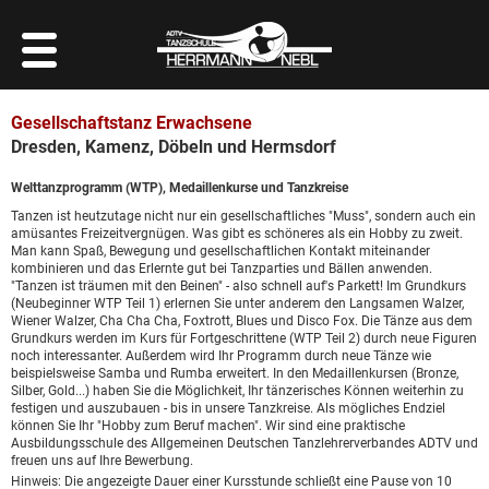
Gesellschaftstanz Erwachsene
Dresden, Kamenz, Döbeln und Hermsdorf
Welttanzprogramm (WTP), Medaillenkurse und Tanzkreise
Tanzen ist heutzutage nicht nur ein gesellschaftliches "Muss", sondern auch ein
amüsantes Freizeitvergnügen. Was gibt es schöneres als ein Hobby zu zweit.
Man kann Spaß, Bewegung und gesellschaftlichen Kontakt miteinander
kombinieren und das Erlernte gut bei Tanzparties und Bällen anwenden.
"Tanzen ist träumen mit den Beinen" - also schnell auf's Parkett! Im Grundkurs
(Neubeginner WTP Teil 1) erlernen Sie unter anderem den Langsamen Walzer,
Wiener Walzer, Cha Cha Cha, Foxtrott, Blues und Disco Fox. Die Tänze aus dem
Grundkurs werden im Kurs für Fortgeschrittene (WTP Teil 2) durch neue Figuren
noch interessanter. Außerdem wird Ihr Programm durch neue Tänze wie
beispielsweise Samba und Rumba erweitert. In den Medaillenkursen (Bronze,
Silber, Gold...) haben Sie die Möglichkeit, Ihr tänzerisches Können weiterhin zu
festigen und auszubauen - bis in unsere Tanzkreise. Als mögliches Endziel
können Sie Ihr "Hobby zum Beruf machen". Wir sind eine praktische
Ausbildungsschule des Allgemeinen Deutschen Tanzlehrerverbandes ADTV und
freuen uns auf Ihre Bewerbung.
Hinweis: Die angezeigte Dauer einer Kursstunde schließt eine Pause von 10