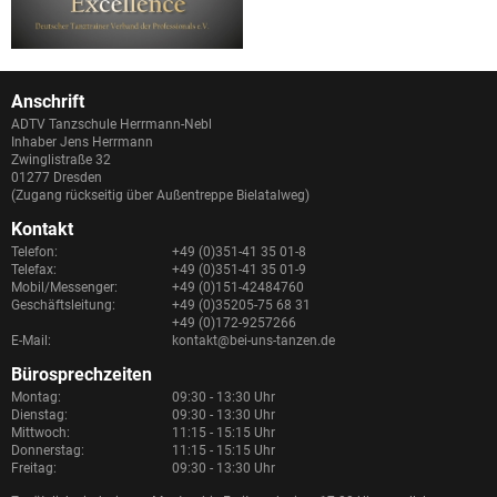
Anschrift
ADTV Tanzschule Herrmann-Nebl
Inhaber Jens Herrmann
Zwinglistraße 32
01277 Dresden
(Zugang rückseitig über Außentreppe Bielatalweg)
Kontakt
Telefon:
+49 (0)351-41 35 01-8
Telefax:
+49 (0)351-41 35 01-9
Mobil/Messenger:
+49 (0)151-42484760
Geschäftsleitung:
+49 (0)35205-75 68 31
+49 (0)172-9257266
E-Mail:
kontakt@bei-uns-tanzen.de
Bürosprechzeiten
Montag:
09:30 - 13:30 Uhr
Dienstag:
09:30 - 13:30 Uhr
Mittwoch:
11:15 - 15:15 Uhr
Donnerstag:
11:15 - 15:15 Uhr
Freitag:
09:30 - 13:30 Uhr