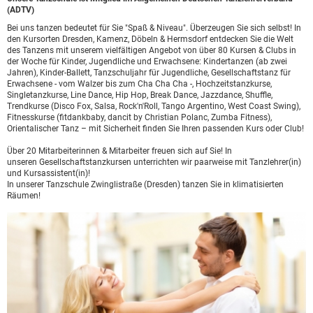
(ADTV)
Bei uns tanzen bedeutet für Sie "Spaß & Niveau". Überzeugen Sie sich selbst! In
den Kursorten Dresden, Kamenz, Döbeln & Hermsdorf entdecken Sie die Welt
des Tanzens mit unserem vielfältigen Angebot von über 80 Kursen & Clubs in
der Woche für Kinder, Jugendliche und Erwachsene: Kindertanzen (ab zwei
Jahren), Kinder-Ballett, Tanzschuljahr für Jugendliche, Gesellschaftstanz für
Erwachsene - vom Walzer bis zum Cha Cha Cha -, Hochzeitstanzkurse,
Singletanzkurse, Line Dance, Hip Hop, Break Dance, Jazzdance, Shuffle,
Trendkurse (Disco Fox, Salsa, Rock'n'Roll, Tango Argentino, West Coast Swing),
Fitnesskurse (fitdankbaby, dancit by Christian Polanc, Zumba Fitness),
Orientalischer Tanz – mit Sicherheit finden Sie Ihren passenden Kurs oder Club!
Über 20 Mitarbeiterinnen & Mitarbeiter freuen sich auf Sie! In
unseren Gesellschaftstanzkursen unterrichten wir paarweise mit Tanzlehrer(in)
und Kursassistent(in)!
In unserer Tanzschule Zwinglistraße (Dresden) tanzen Sie in klimatisierten
Räumen!