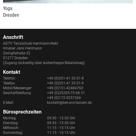
Yoga
Dresden
Anschrift
ADTV Tanzschule Herrmann-Nebl
Inhaber Jens Herrmann
Zwinglistraße 32
01277 Dresden
(Zugang rückseitig über Außentreppe Bielatalweg)
Kontakt
Telefon:
+49 (0)351-41 35 01-8
Telefax:
+49 (0)351-41 35 01-9
Mobil/Messenger:
+49 (0)151-42484760
Geschäftsleitung:
+49 (0)35205-75 68 31
+49 (0)172-9257266
E-Mail:
kontakt@bei-uns-tanzen.de
Bürosprechzeiten
Montag:
09:30 - 13:30 Uhr
Dienstag:
09:30 - 13:30 Uhr
Mittwoch:
11:15 - 15:15 Uhr
Donnerstag:
11:15 - 15:15 Uhr