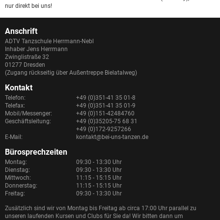
nur direkt bei uns!
Anschrift
ADTV Tanzschule Herrmann-Nebl
Inhaber Jens Herrmann
Zwinglistraße 32
01277 Dresden
(Zugang rückseitig über Außentreppe Bielatalweg)
Kontakt
Telefon:
+49 (0)351-41 35 01-8
Telefax:
+49 (0)351-41 35 01-9
Mobil/Messenger:
+49 (0)151-42484760
Geschäftsleitung:
+49 (0)35205-75 68 31
+49 (0)172-9257266
E-Mail:
kontakt@bei-uns-tanzen.de
Bürosprechzeiten
Montag:
09:30 - 13:30 Uhr
Dienstag:
09:30 - 13:30 Uhr
Mittwoch:
11:15 - 15:15 Uhr
Donnerstag:
11:15 - 15:15 Uhr
Freitag:
09:30 - 13:30 Uhr
Zusätzlich sind wir von Montag bis Freitag ab circa 17:00 Uhr parallel zu
unseren laufenden Kursen und Clubs für Sie da! Wir bitten dann um